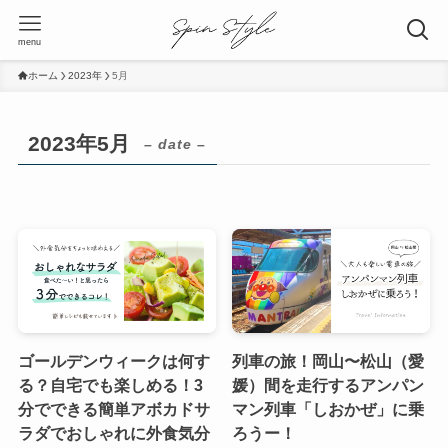
menu
ホーム
2023年
5月
2023年5月
– date –
ゴールデンウィークは何す
列車の旅！岡山〜松山（愛
る？自宅でも楽しめる！3
媛）間を走行するアンパン
分でできる簡単アボカドサ
マン列車「しおかぜ」に乗
ラダでおしゃれに外食気分
ろうー！